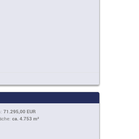
:
71.295,00 EUR
äche:
ca. 4.753 m²