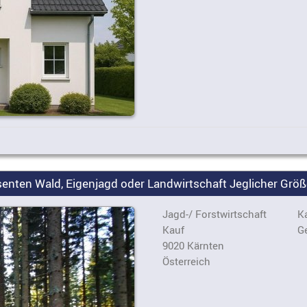
enten Wald, Eigenjagd oder Landwirtschaft Jeglicher Größe
Jagd-/ Forstwirtschaft
Ka
Kauf
G
9020 Kärnten
Österreich