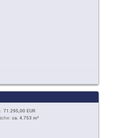
:
71.295,00 EUR
äche:
ca. 4.753 m²