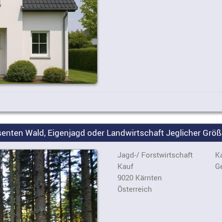
enten Wald, Eigenjagd oder Landwirtschaft Jeglicher Größe
Jagd-/ Forstwirtschaft
Ka
Kauf
G
9020 Kärnten
Österreich